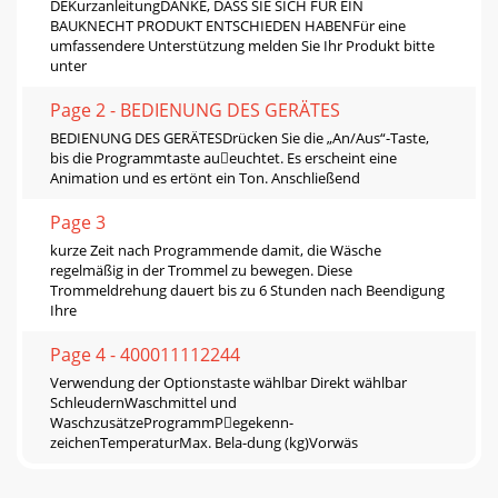
DEKurzanleitungDANKE, DASS SIE SICH FÜR EIN
BAUKNECHT PRODUKT ENTSCHIEDEN HABENFür eine
umfassendere Unterstützung melden Sie Ihr Produkt bitte
unter
Page 2 - BEDIENUNG DES GERÄTES
BEDIENUNG DES GERÄTESDrücken Sie die „An/Aus“-Taste,
bis die Programmtaste aueuchtet. Es erscheint eine
Animation und es ertönt ein Ton. Anschließend
Page 3
kurze Zeit nach Programmende damit, die Wäsche
regelmäßig in der Trommel zu bewegen. Diese
Trommeldrehung dauert bis zu 6 Stunden nach Beendigung
Ihre
Page 4 - 400011112244
Verwendung der Optionstaste wählbar Direkt wählbar
SchleudernWaschmittel und
WaschzusätzeProgrammPegekenn-
zeichenTemperaturMax. Bela-dung (kg)Vorwäs